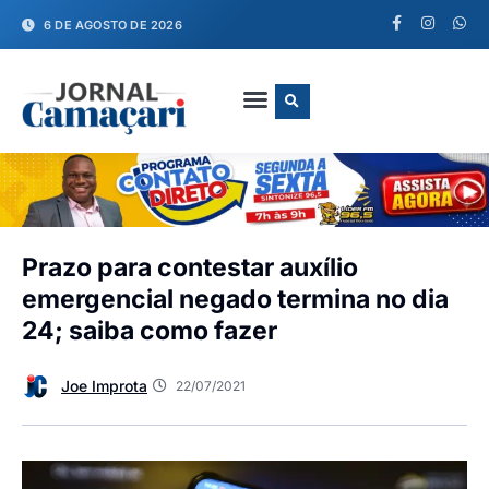
6 DE AGOSTO DE 2026
FALE CONOSCO
Prazo para contestar auxílio
emergencial negado termina no dia
24; saiba como fazer
Joe Improta
22/07/2021