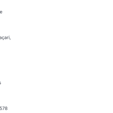
re
çari,
s
.578