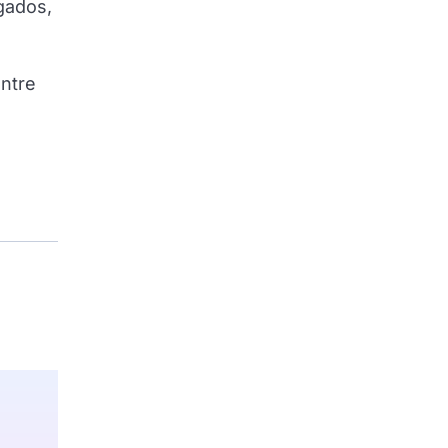
gados,
ntre