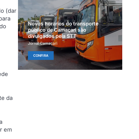
o (dar
para
Novos horários do transporte
 do
público de Camaçari são
divulgados pela STT
Jornal Camaçari
CONFIRA
ede
te da
a
er em