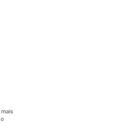
a mais
 o