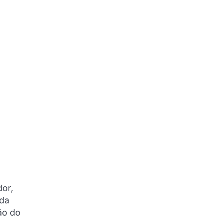
or,
 da
ão do