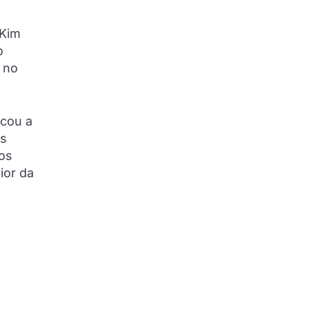
 Kim
o
 no
acou a
As
dos
ior da