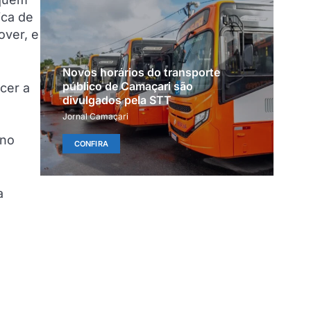
ica de
over, e
Novos horários do transporte
público de Camaçari são
cer a
divulgados pela STT
Jornal Camaçari
 no
CONFIRA
a