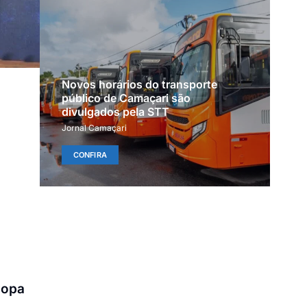
Novos horários do transporte
público de Camaçari são
divulgados pela STT
Jornal Camaçari
CONFIRA
Copa