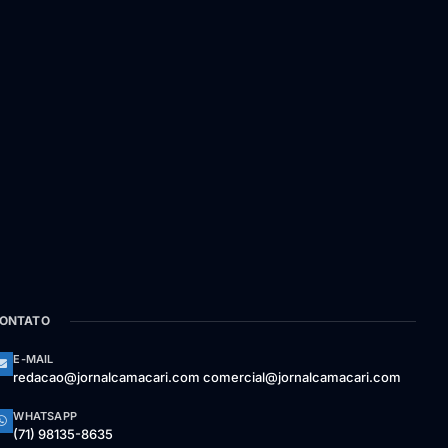
ONTATO
E-MAIL
redacao@jornalcamacari.com comercial@jornalcamacari.com
WHATSAPP
(71) 98135-8635