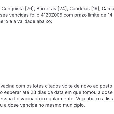
a Conquista [76], Barreiras [24], Candeias [19], Cama
ses vencidas foi o 4120Z005 com prazo limite de 14
ero e a validade abaixo:
acina com os lotes citados volte de novo ao posto
iso esperar até 28 dias da data em que tomou a dose
soa foi vacinada irregularmente. Veja abaixo a list
ou a dose vencida no mesmo município.