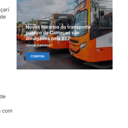
çari
 de
Novos horários do transporte
público de Camaçari são
divulgados pela STT
Jornal Camaçari
CONFIRA
 de
a com