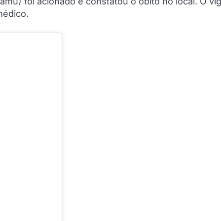
u) foi acionado e constatou o óbito no local. O vig
médico.