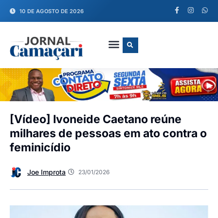
10 DE AGOSTO DE 2026
FALE CONOSCO
[Vídeo] Ivoneide Caetano reúne
milhares de pessoas em ato contra o
feminicídio
Joe Improta
23/01/2026