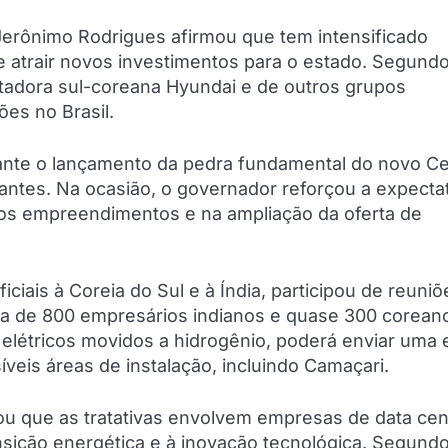
Jerônimo Rodrigues afirmou que tem intensificado
e atrair novos investimentos para o estado. Segundo
ntadora sul-coreana Hyundai e de outros grupos
es no Brasil.
durante o lançamento da pedra fundamental do novo C
ntes. Na ocasião, o governador reforçou a expectat
os empreendimentos e na ampliação da oferta de
iais à Coreia do Sul e à Índia, participou de reuniõ
ca de 800 empresários indianos e quase 300 corean
 elétricos movidos a hidrogênio, poderá enviar uma 
íveis áreas de instalação, incluindo Camaçari.
ou que as tratativas envolvem empresas de data cen
nsição energética e à inovação tecnológica. Segundo