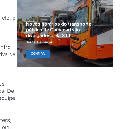
 ele, o
Novos horários do transporte
público de Camaçari são
divulgados pela STT
Jornal Camaçari
entro
iva de
CONFIRA
es
os. De
equipe
ters,
 ele,