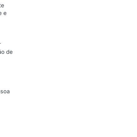
te
e e
r
ão de
ssoa