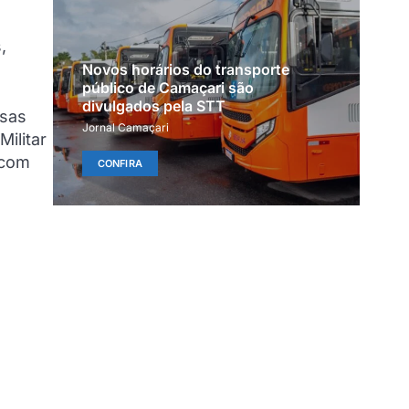
,
Novos horários do transporte
público de Camaçari são
divulgados pela STT
rsas
Jornal Camaçari
ilitar
 com
CONFIRA