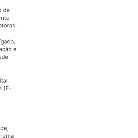
o de
ento
ptoras.
ígado,
ração e
dade
tal
s (E-
ade,
trema