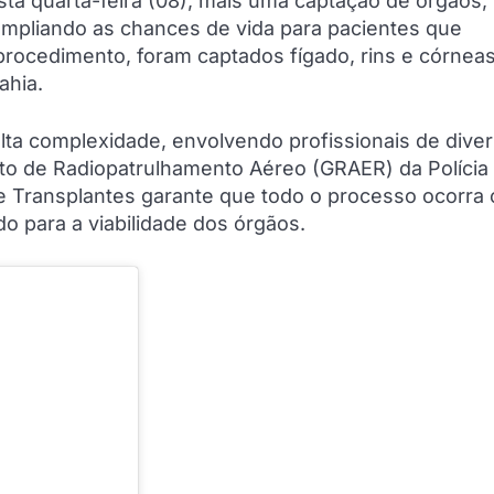
sta quarta-feira (08), mais uma captação de órgãos,
 ampliando as chances de vida para pacientes que
procedimento, foram captados fígado, rins e córneas
ahia.
lta complexidade, envolvendo profissionais de dive
to de Radiopatrulhamento Aéreo (GRAER) da Polícia M
 de Transplantes garante que todo o processo ocorra
o para a viabilidade dos órgãos.