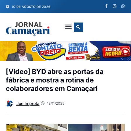
10 DE AGOSTO DE 2026
FALE CONOSCO
[Vídeo] BYD abre as portas da
fábrica e mostra a rotina de
colaboradores em Camaçari
Joe Improta
18/11/2025