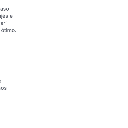
caso
ajés e
ari
 ótimo.
o
o
nos