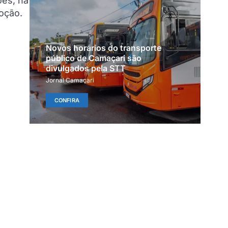
ões; na
voção.
Novos horários do transporte
público de Camaçari são
divulgados pela STT
Jornal Camaçari
CONFIRA