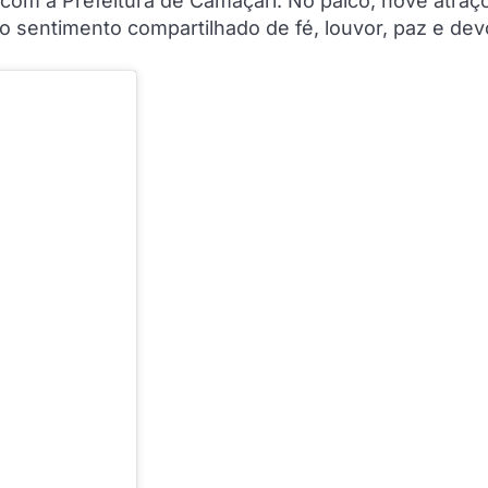
om a Prefeitura de Camaçari. No palco, nove atraç
lo sentimento compartilhado de fé, louvor, paz e de