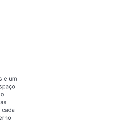
as e um
espaço
 o
 as
a cada
verno