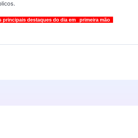
licos.
s principais destaques do dia em primeira mão