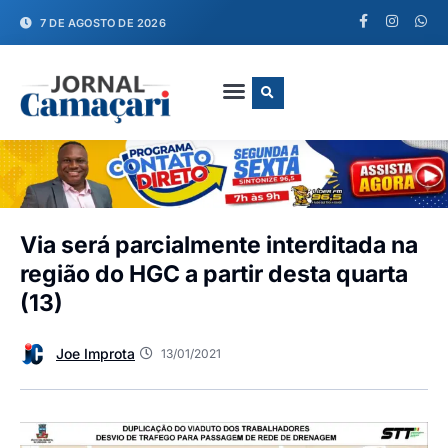
7 DE AGOSTO DE 2026
FALE CONOSCO
Via será parcialmente interditada na
região do HGC a partir desta quarta
(13)
Joe Improta
13/01/2021