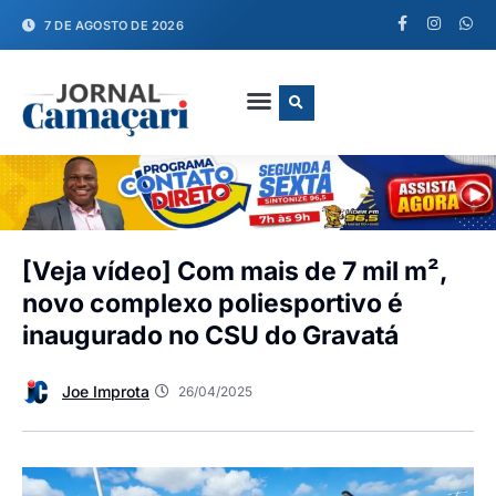
7 DE AGOSTO DE 2026
FALE CONOSCO
[Veja vídeo] Com mais de 7 mil m²,
novo complexo poliesportivo é
inaugurado no CSU do Gravatá
Joe Improta
26/04/2025