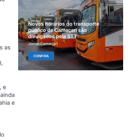
Novos horários do transporte
público de Camaçari são
divulgados pela STT
Jornal Camaçari
s as
CONFIRA
l,
, e
 ainda
ahia e
do