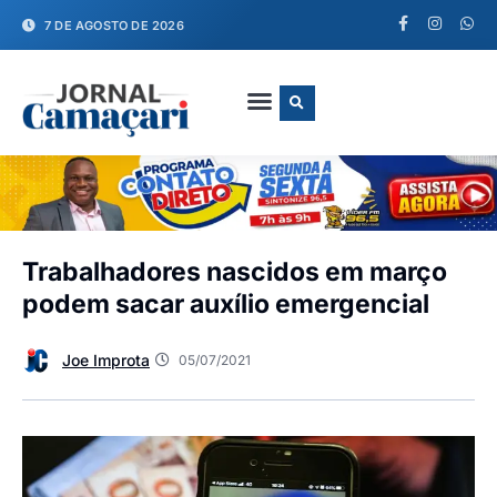
7 DE AGOSTO DE 2026
FALE CONOSCO
Trabalhadores nascidos em março
podem sacar auxílio emergencial
Joe Improta
05/07/2021