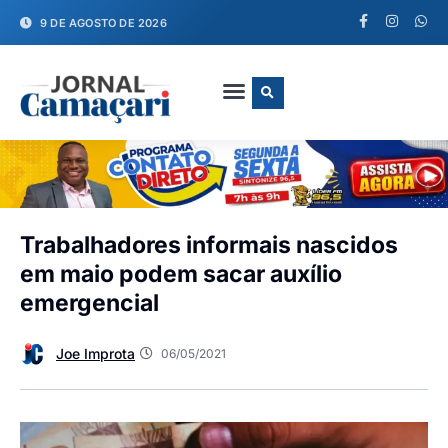
9 DE AGOSTO DE 2026
FALE CONOSCO
Trabalhadores informais nascidos
em maio podem sacar auxílio
emergencial
Joe Improta
06/05/2021