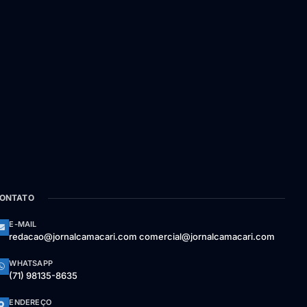
ONTATO
E-MAIL
redacao@jornalcamacari.com comercial@jornalcamacari.com
WHATSAPP
(71) 98135-8635
ENDEREÇO