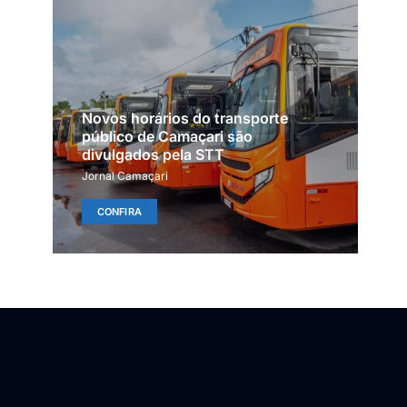
Novos horários do transporte
público de Camaçari são
divulgados pela STT
Jornal Camaçari
CONFIRA