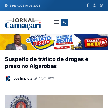
8 DE AGOSTO DE 2026
FALE CONOSCO
Suspeito de tráfico de drogas é
preso no Algarobas
Joe Improta
06/01/2021