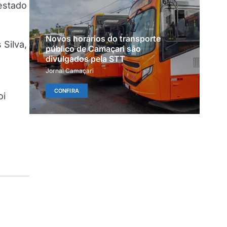
 estado
Novos horários do transporte
Silva,
público de Camaçari são
divulgados pela STT
Jornal Camaçari
CONFIRA
oi