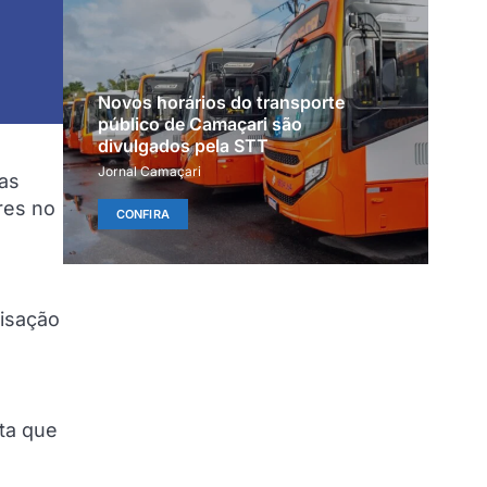
Novos horários do transporte
público de Camaçari são
divulgados pela STT
Jornal Camaçari
as
res no
CONFIRA
lisação
nta que