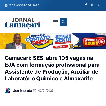
7 DE AGOSTO DE 2026
FALE CONOSCO
Camaçari: SESI abre 105 vagas na
EJA com formação profissional para
Assistente de Produção, Auxiliar de
Laboratório Químico e Almoxarife
Joe Improta
02/01/2025