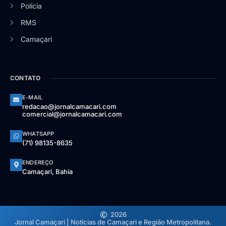
Polícia
RMS
Camaçari
CONTATO
E-MAIL
redacao@jornalcamacari.com
comercial@jornalcamacari.com
WHATSAPP
(71) 98135-8635
ENDEREÇO
Camaçari, Bahia
2026
Jornal Camaçari | Notícias de Camaçari e Região Metropolitana.