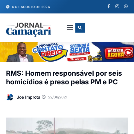
6 DE AGOSTO DE 2026
FALE CONOSCO
RMS: Homem responsável por seis
homicídios é preso pelas PM e PC
Joe Improta
22/06/2021