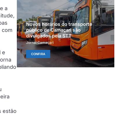
e a
itude,
soas
Novos horários do transporte
m com
público de Camaçari são
divulgados pela STT
Jornal Camaçari
l e
CONFIRA
torna
pliando
u
eira
s estão