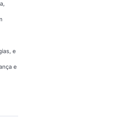
a,
m
ias, e
ança e