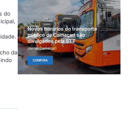
s do
cipal,
Novos horários do transporte
público de Camaçari são
idade.
divulgados pela STT
Jornal Camaçari
acho da
uindo
CONFIRA