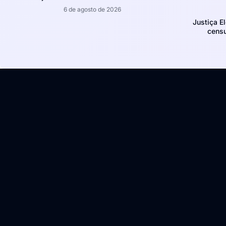
6 de agosto de 2026
Justiça E
censu