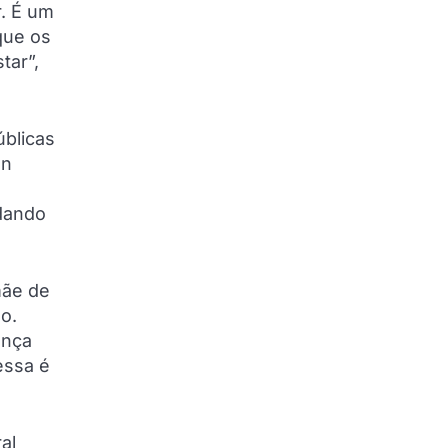
r. É um
que os
tar”,
úblicas
on
a
 dando
mãe de
o.
ença
essa é
al