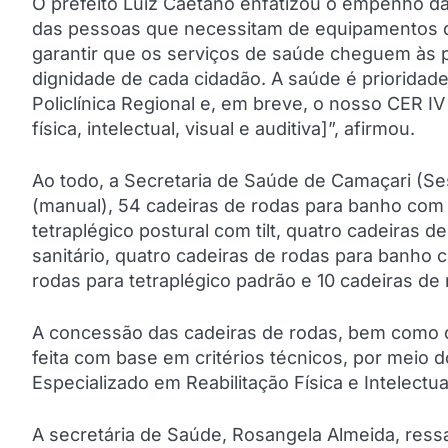
O prefeito Luiz Caetano enfatizou o empenho d
das pessoas que necessitam de equipamentos d
garantir que os serviços de saúde cheguem às 
dignidade de cada cidadão. A saúde é prioridad
Policlínica Regional e, em breve, o nosso CER IV
física, intelectual, visual e auditiva]”, afirmou.
Ao todo, a Secretaria de Saúde de Camaçari (Se
(manual), 54 cadeiras de rodas para banho com a
tetraplégico postural com tilt, quatro cadeiras 
sanitário, quatro cadeiras de rodas para banho co
rodas para tetraplégico padrão e 10 cadeiras de
A concessão das cadeiras de rodas, bem como d
feita com base em critérios técnicos, por meio
Especializado em Reabilitação Física e Intelectua
A secretária de Saúde, Rosangela Almeida, ressal