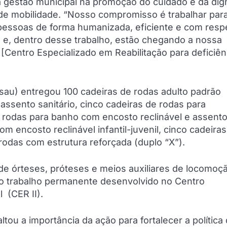
a gestão municipal na promoção do cuidado e da dig
e mobilidade. “Nosso compromisso é trabalhar par
pessoas de forma humanizada, eficiente e com respe
e e, dentro desse trabalho, estão chegando a nossa
 [Centro Especializado em Reabilitação para deficiên
sau) entregou 100 cadeiras de rodas adulto padrão
ssento sanitário, cinco cadeiras de rodas para
de rodas para banho com encosto reclinável e assent
m encosto reclinável infantil-juvenil, cinco cadeira
 rodas com estrutura reforçada (duplo “X”).
e órteses, próteses e meios auxiliares de locomoç
 do trabalho permanente desenvolvido no Centro
l (CER II).
tou a importância da ação para fortalecer a política