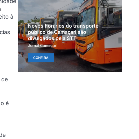
nidade
a
ito à
Novos horários do transporte
cias
público de Camaçari são
divulgados pela STT
Jornal Camaçari
CONFIRA
o
s de
ão é
 de