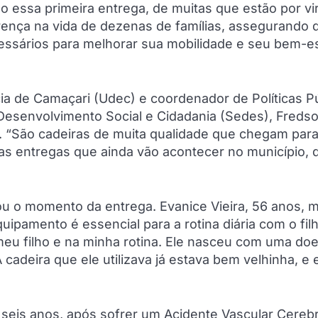
do essa primeira entrega, de muitas que estão por vi
rença na vida de dezenas de famílias, assegurando 
sários para melhorar sua mobilidade e seu bem-es
a de Camaçari (Udec) e coordenador de Políticas P
Desenvolvimento Social e Cidadania (Sedes), Freds
. “São cadeiras de muita qualidade que chegam par
itas entregas que ainda vão acontecer no município,
ou o momento da entrega. Evanice Vieira, 56 anos, 
pamento é essencial para a rotina diária com o filh
 meu filho e na minha rotina. Ele nasceu com uma do
 cadeira que ele utilizava já estava bem velhinha, e 
e seis anos, após sofrer um Acidente Vascular Cerebr