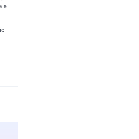
a e
ão