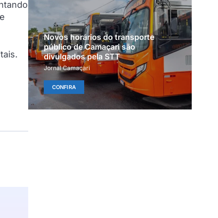
entando
 e
Novos horários do transporte
público de Camaçari são
tais.
divulgados pela STT
Jornal Camaçari
CONFIRA