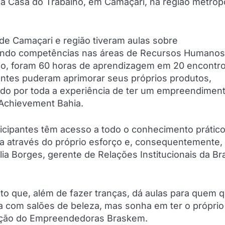
na Casa do Trabalho, em Camaçari, na região metropo
e Camaçari e região tiveram aulas sobre
lvendo competências nas áreas de Recursos Humanos
do, foram 60 horas de aprendizagem em 20 encontr
pantes puderam aprimorar seus próprios produtos,
ando por toda a experiência de ter um empreendimen
r Achievement Bahia.
cipantes têm acesso a todo o conhecimento prático
a através do próprio esforço e, consequentemente, t
ia Borges, gerente de Relações Institucionais da B
to que, além de fazer tranças, dá aulas para quem 
ia com salões de beleza, mas sonha em ter o próprio
tação do Empreendedoras Braskem.