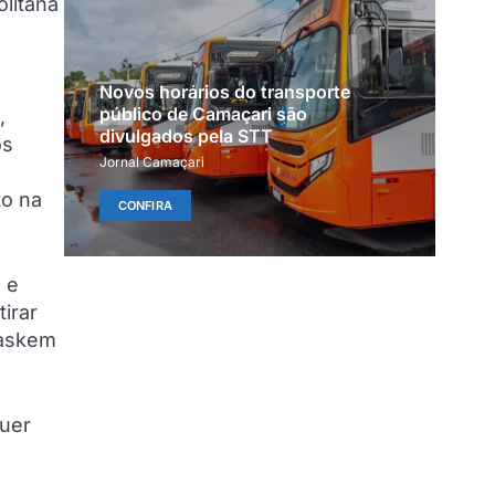
litana
Novos horários do transporte
público de Camaçari são
,
divulgados pela STT
os
Jornal Camaçari
to na
CONFIRA
 e
irar
raskem
quer