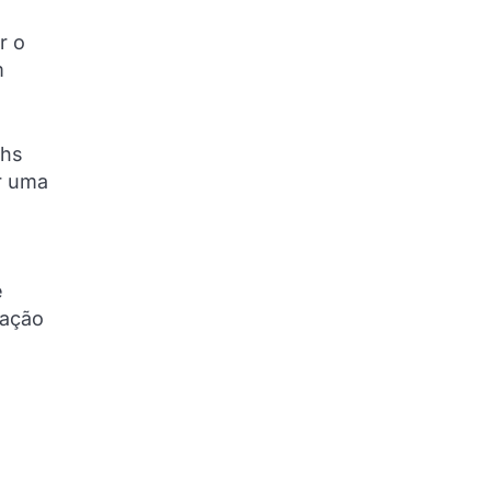
r o
m
chs
r uma
e
iação