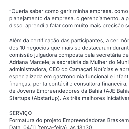
“Queria saber como gerir minha empresa, como d
planejamento da empresa, o gerenciamento, a pr
disso, aprendi a falar com muito mais precisão s
Além da certificação das participantes, a cerim
dos 10 negócios que mais se destacaram duran
comissão julgadora composta pela secretária 
Adriana Marcele; a secretária da Mulher do Muni
administradora, CEO do Camaçari Notícias e ap
especializada em gastronomia funcional e infantil
finanças, perita contábil e consultora financeir
de Jovens Empreendedores da Bahia (AJE Bahia) 
Startups (Abstartup). As três melhores iniciativ
SERVIÇO
Formatura do projeto Empreendedoras Braskem
Data: 04/11 (terça-feira), às 13h30