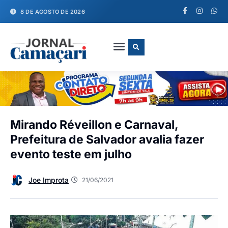
8 DE AGOSTO DE 2026
FALE CONOSCO
Mirando Réveillon e Carnaval,
Prefeitura de Salvador avalia fazer
evento teste em julho
Joe Improta
21/06/2021