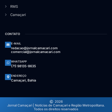
RMS
Camaçari
CONTATO
E-MAIL
redacao@jornalcamacari.com
comercial@jornalcamacari.com
WHATSAPP
(71) 98135-8635
ENDEREÇO
Camaçari, Bahia
2026
Jornal Camaçari | Notícias de Camaçari e Região Metropolitana.
Todos os direitos reservados