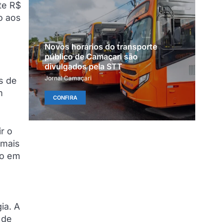
te R$
o aos
Novos horários do transporte
público de Camaçari são
divulgados pela STT
Jornal Camaçari
s de
m
CONFIRA
r o
 mais
co em
ia. A
 de