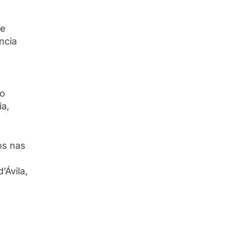
de
ncia
No
a,
os nas
Ávila,