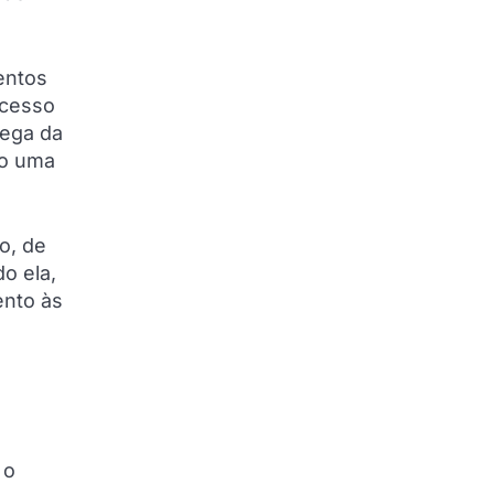
entos
acesso
rega da
do uma
o, de
o ela,
ento às
 o