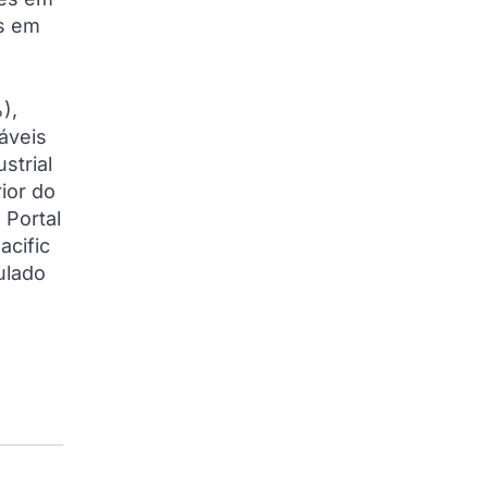
s em
),
áveis
strial
ior do
 Portal
acific
ulado