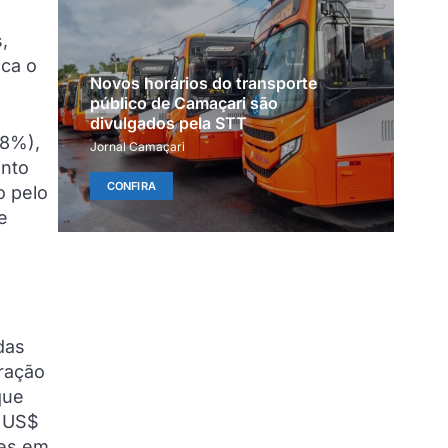
,
aca o
Novos horários do transporte
público de Camaçari são
divulgados pela STT
,8%),
Jornal Camaçari
ento
CONFIRA
o pelo
e
das
aração
que
a US$
ões em