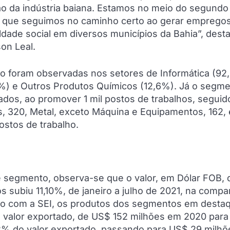
o da indústria baiana. Estamos no meio do segundo
 que seguimos no caminho certo ao gerar empregos
dade social em diversos municípios da Bahia”, dest
on Leal.
o foram observadas nos setores de Informática (92
%) e Outros Produtos Químicos (12,6%). Já o segm
dos, ao promover 1 mil postos de trabalhos, seguid
os, 320, Metal, exceto Máquina e Equipamentos, 162, 
ostos de trabalho.
 segmento, observa-se que o valor, em Dólar FOB, 
s subiu 11,10%, de janeiro a julho de 2021, na comp
do com a SEI, os produtos dos segmentos em desta
o valor exportado, de US$ 152 milhões em 2020 par
2% do valor exportado, passando para US$ 29 milh