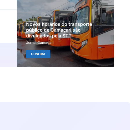
Novos horários do transporte
público de Camaçari são
divulgados pela STT
Jornal Camaçari
CONFIRA