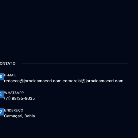
ONTATO
E-MAIL
redacao@jornalcamacari.com comercial@jornalcamacari.com
WHATSAPP
(71) 98135-8635
ENDEREÇO
Camaçari, Bahia