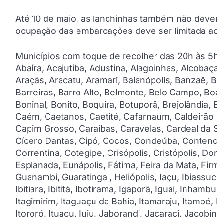
Até 10 de maio, as lanchinhas também não devem 
ocupação das embarcações deve ser limitada a
Municípios com toque de recolher das 20h às 5h
Abaíra, Acajutiba, Adustina, Alagoinhas, Alcobaç
Araçás, Aracatu, Aramari, Baianópolis, Banzaê, 
Barreiras, Barro Alto, Belmonte, Belo Campo, B
Boninal, Bonito, Boquira, Botuporã, Brejolândia,
Caém, Caetanos, Caetité, Cafarnaum, Caldeirão 
Capim Grosso, Caraíbas, Caravelas, Cardeal da S
Cícero Dantas, Cipó, Cocos, Condeúba, Contenda
Correntina, Cotegipe, Crisópolis, Cristópolis, Do
Esplanada, Eunápolis, Fátima, Feira da Mata, Fir
Guanambi, Guaratinga , Heliópolis, Iaçu, Ibiassucê,
Ibitiara, Ibititá, Ibotirama, Igaporã, Iguaí, Inhamb
Itagimirim, Itaguaçu da Bahia, Itamaraju, Itambé, I
Itororó, Ituaçu, Iuiu, Jaborandi, Jacaraci, Jaco