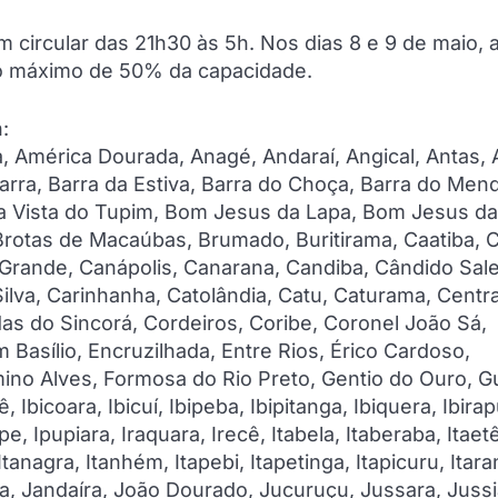
circular das 21h30 às 5h. Nos dias 8 e 9 de maio, 
o máximo de 50% da capacidade.
:
a, América Dourada, Anagé, Andaraí, Angical, Antas, 
Barra, Barra da Estiva, Barra do Choça, Barra do Men
oa Vista do Tupim, Bom Jesus da Lapa, Bom Jesus da
 Brotas de Macaúbas, Brumado, Buritirama, Caatiba, 
Grande, Canápolis, Canarana, Candiba, Cândido Sale
ilva, Carinhanha, Catolândia, Catu, Caturama, Centra
s do Sincorá, Cordeiros, Coribe, Coronel João Sá,
m Basílio, Encruzilhada, Entre Rios, Érico Cardoso,
mino Alves, Formosa do Rio Preto, Gentio do Ouro, G
 Ibicoara, Ibicuí, Ibipeba, Ibipitanga, Ibiquera, Ibirap
upe, Ipupiara, Iraquara, Irecê, Itabela, Itaberaba, Itaet
tanagra, Itanhém, Itapebi, Itapetinga, Itapicuru, Itara
bina, Jandaíra, João Dourado, Jucuruçu, Jussara, Juss