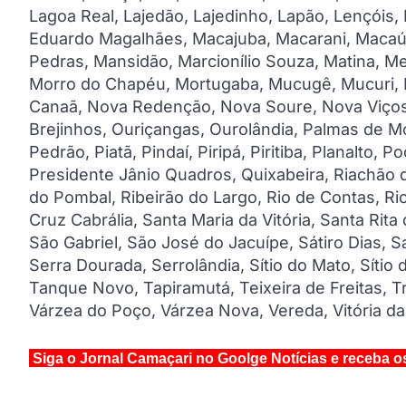
Lagoa Real, Lajedão, Lajedinho, Lapão, Lençóis,
Eduardo Magalhães, Macajuba, Macarani, Macaúb
Pedras, Mansidão, Marcionílio Souza, Matina, M
Morro do Chapéu, Mortugaba, Mucugê, Mucuri,
Canaã, Nova Redenção, Nova Soure, Nova Viçosa,
Brejinhos, Ouriçangas, Ourolândia, Palmas de Mon
Pedrão, Piatã, Pindaí, Piripá, Piritiba, Planalto,
Presidente Jânio Quadros, Quixabeira, Riachão 
do Pombal, Ribeirão do Largo, Rio de Contas, Rio
Cruz Cabrália, Santa Maria da Vitória, Santa Rita
São Gabriel, São José do Jacuípe, Sátiro Dias, 
Serra Dourada, Serrolândia, Sítio do Mato, Síti
Tanque Novo, Tapiramutá, Teixeira de Freitas, T
Várzea do Poço, Várzea Nova, Vereda, Vitória d
Siga o Jornal Camaçari no Goolge Notícias e receba o