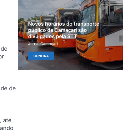
Novos horários do transporte
público de Camaçari são
divulgados pela STT
Jornal Camaçari
 de
or
CONFIRA
ade de
, até
cando