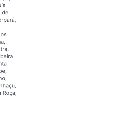
uís
a de
orpará,
a
dos
ga,
tra,
beira
nta
be,
ho,
anhaçu,
a Roça,