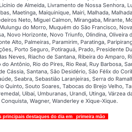
 Licínio de Almeida, Livramento de Nossa Senhora, L
as, Maetinga, Maiquinique, Mairi, Malhada, Malhad
edeiros Neto, Miguel Calmon, Mirangaba, Mirante, M
 Mulungu do Morro, Muquém do São Francisco, Nov
 Novo Horizonte, Novo Triunfo, Olindina, Oliveira 
te Alto, Palmeiras, Paramirim, Paratinga, Paripiran
 Poções, Porto Seguro, Potiraguá, Prado, Presidente Du
das Neves, Riacho de Santana, Ribeira do Amparo, Ri
 do Antônio, Rio do Pires, Rio Real, Ruy Barbosa, Sa
 de Cássia, Santana, São Desidério, São Félix do Cori
Saúde, Seabra, Sebastião Laranjeiras, Serra do Ramal
o do Quinto, Souto Soares, Tabocas do Brejo Velho, T
remedal, Uibaí, Umburanas, Urandi, Utinga, Várzea d
a Conquista, Wagner, Wanderley e Xique-Xique.
s principais destaques do dia em primeira mão