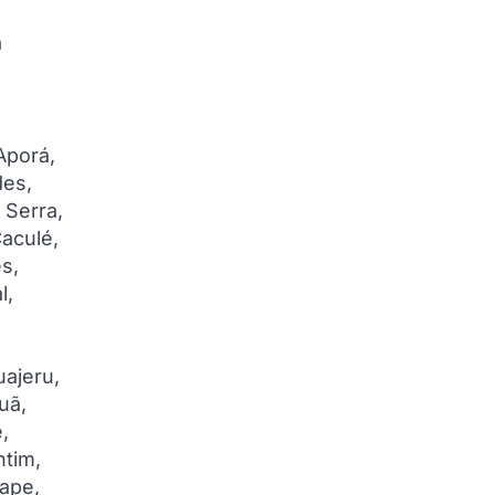
a
Aporá,
des,
 Serra,
Caculé,
s,
l,
uajeru,
uã,
ê,
ntim,
iape,