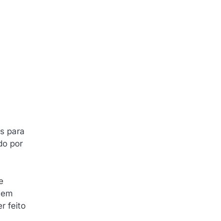
s para
do por
e
r em
r feito