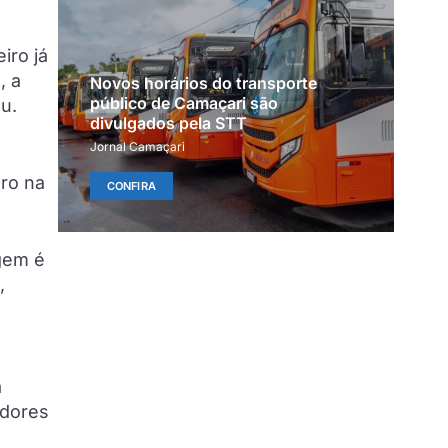
iro já
, a
Novos horários do transporte
público de Camaçari são
u.
divulgados pela STT
Jornal Camaçari
oro na
CONFIRA
gem é
,
a
adores