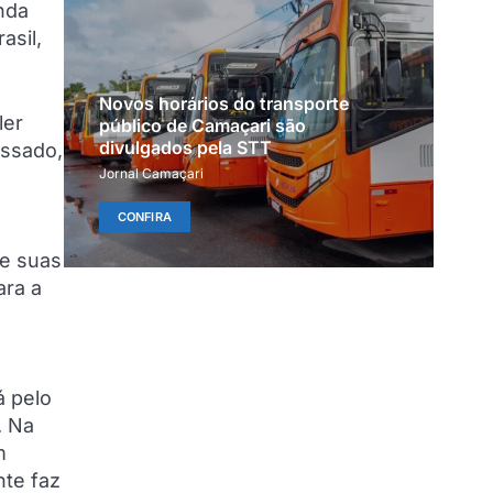
nda
asil,
Novos horários do transporte
ler
público de Camaçari são
divulgados pela STT
assado,
Jornal Camaçari
CONFIRA
de suas
ara a
o
á pelo
. Na
m
nte faz