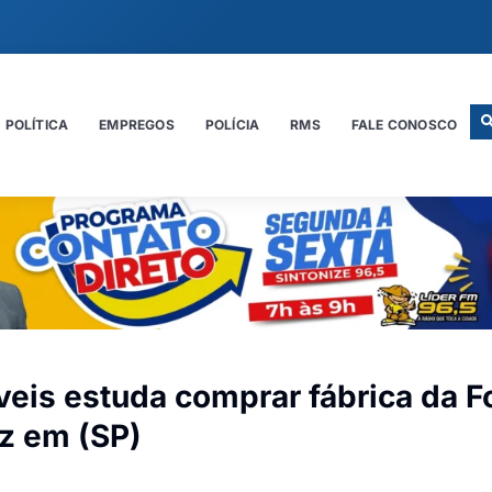
POLÍTICA
EMPREGOS
POLÍCIA
RMS
FALE CONOSCO
eis estuda comprar fábrica da F
z em (SP)