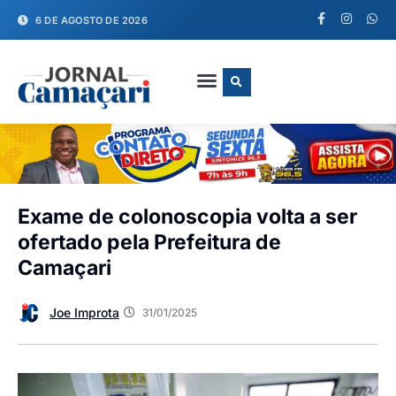
6 DE AGOSTO DE 2026
FALE CONOSCO
Exame de colonoscopia volta a ser
ofertado pela Prefeitura de
Camaçari
Joe Improta
31/01/2025