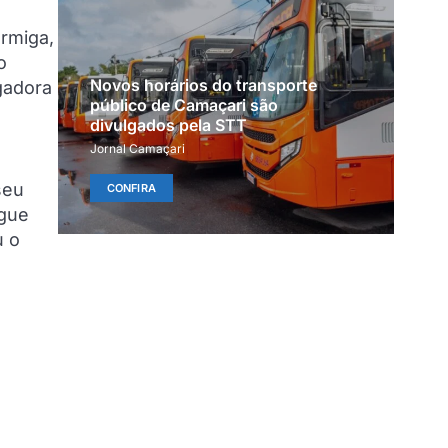
ormiga,
o
Novos horários do transporte
gadora
público de Camaçari são
divulgados pela STT
Jornal Camaçari
seu
CONFIRA
ngue
u o