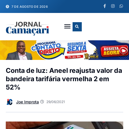
7 DE AGOSTO DE 2026
FALE CONOSCO
Conta de luz: Aneel reajusta valor da
bandeira tarifária vermelha 2 em
52%
Joe Improta
29/06/2021