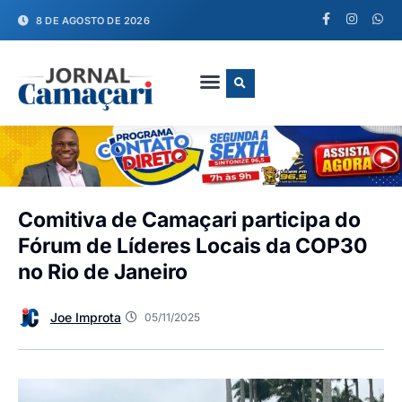
8 DE AGOSTO DE 2026
FALE CONOSCO
Comitiva de Camaçari participa do
Fórum de Líderes Locais da COP30
no Rio de Janeiro
Joe Improta
05/11/2025