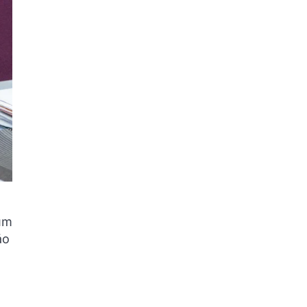
um
ão