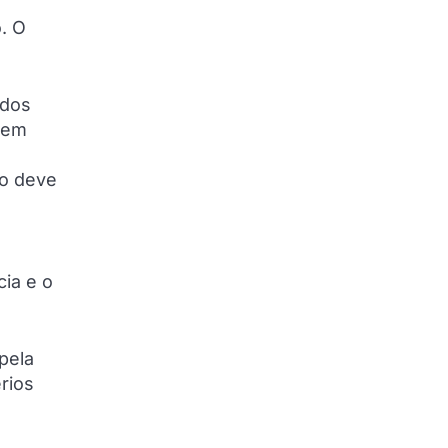
. O
ados
 em
to deve
cia e o
pela
rios