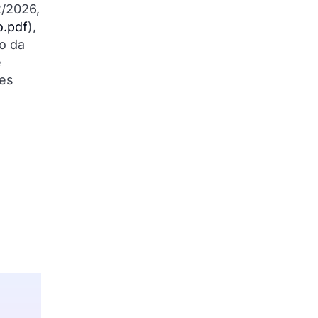
2/2026,
o.pdf
),
o da
e
des