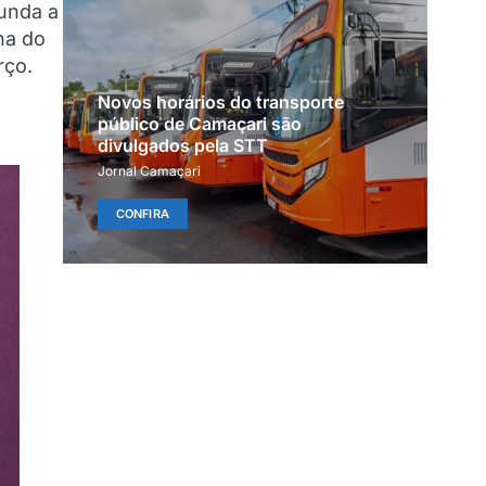
gunda a
ha do
rço.
Novos horários do transporte
público de Camaçari são
divulgados pela STT
Jornal Camaçari
CONFIRA