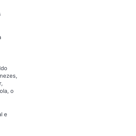
s
a
ldo
enezes,
r,
ola, o
l e