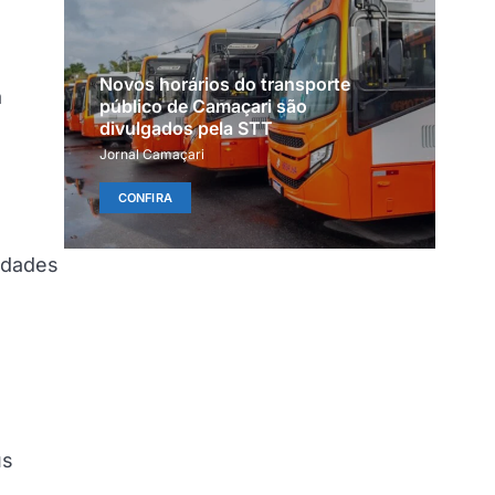
Novos horários do transporte
á
público de Camaçari são
divulgados pela STT
Jornal Camaçari
CONFIRA
idades
us