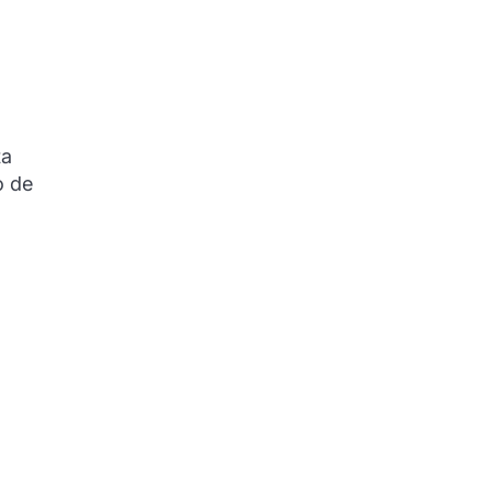
ta
o de