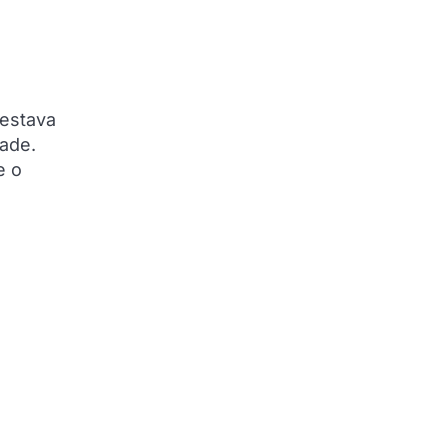
 estava
dade.
e o