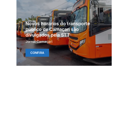
Novos horários do transporte
público de Camaçari são
divulgados pela STT
Jornal Camaçari
CONFIRA