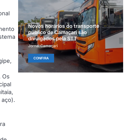
onal
Novos horários do transporte
imento
público de Camaçari são
istema
divulgados pela STT
Jornal Camaçari
CONFIRA
gipe,
. Os
cipal
itaia,
 aço).
ra
 de