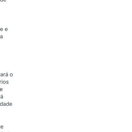
te e
 a
rará o
rios
 e
rá
idade
re