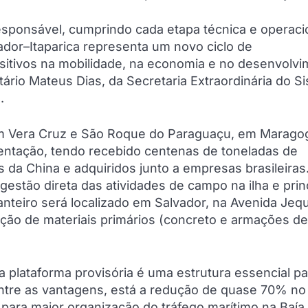
sponsável, cumprindo cada etapa técnica e operaci
vador–Itaparica representa um novo ciclo de
sitivos na mobilidade, na economia e no desenvolv
tário Mateus Dias, da Secretaria Extraordinária do S
.
 Em Vera Cruz e São Roque do Paraguaçu, em Marago
entação, tendo recebido centenas de toneladas de
 da China e adquiridos junto a empresas brasileiras
estão direta das atividades de campo na ilha e prin
canteiro será localizado em Salvador, na Avenida Jequ
ução de materiais primários (concreto e armações de
a plataforma provisória é uma estrutura essencial pa
 Entre as vantagens, está a redução de quase 70% no
ara maior organização do tráfego marítimo na Baía