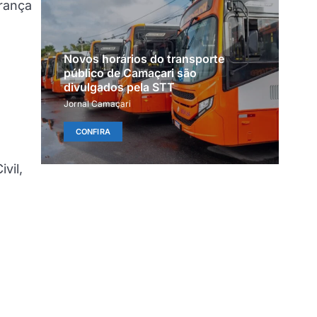
urança
Novos horários do transporte
público de Camaçari são
divulgados pela STT
Jornal Camaçari
CONFIRA
vil,