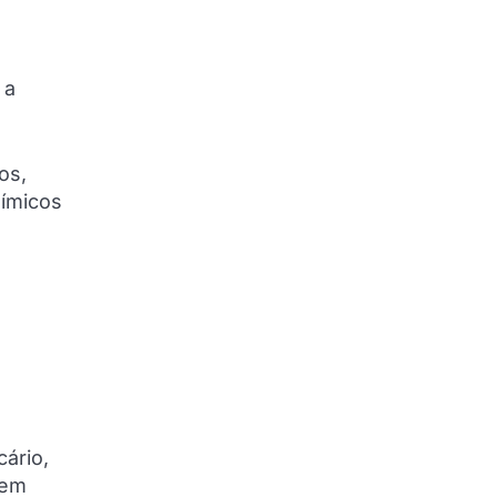
 a
os,
uímicos
cário,
sem