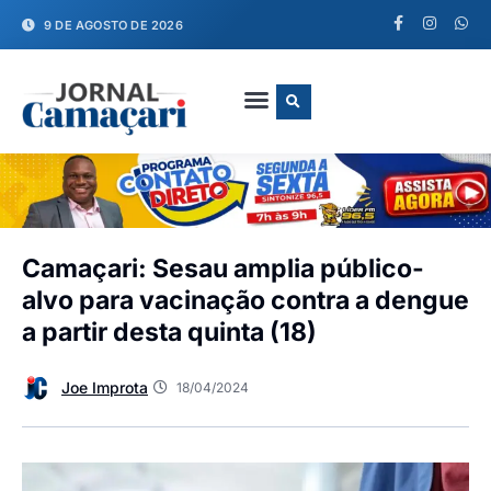
9 DE AGOSTO DE 2026
FALE CONOSCO
Camaçari: Sesau amplia público-
alvo para vacinação contra a dengue
a partir desta quinta (18)
Joe Improta
18/04/2024