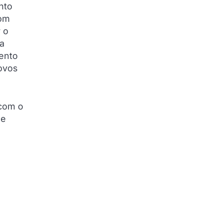
nto
com
 o
a
mento
novos
 com o
 e