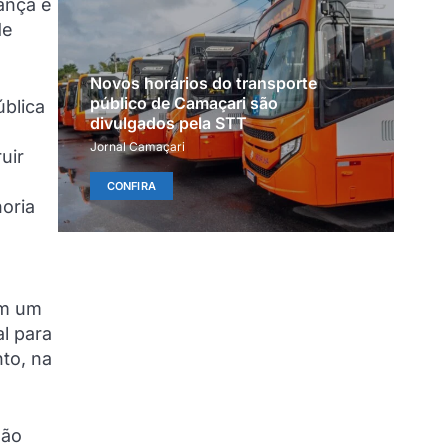
ança e
de
Novos horários do transporte
público de Camaçari são
ública
divulgados pela STT
Jornal Camaçari
uir
m
CONFIRA
oria
em um
al para
to, na
não