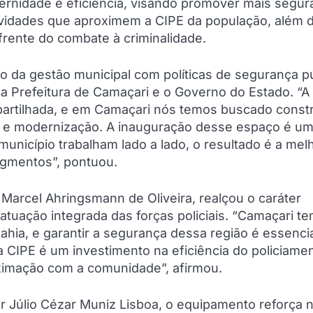
rnidade e eficiência, visando promover mais segur
vidades que aproximem a CIPE da população, além 
 frente do combate à criminalidade.
o da gestão municipal com políticas de segurança p
 a Prefeitura de Camaçari e o Governo do Estado. “A
artilhada, e em Camaçari nós temos buscado constr
a e modernização. A inauguração desse espaço é u
nicípio trabalham lado a lado, o resultado é a melh
egmentos”, pontuou.
Marcel Ahringsmann de Oliveira, realçou o caráter
 atuação integrada das forças policiais. “Camaçari t
ahia, e garantir a segurança dessa região é essenci
 CIPE é um investimento na eficiência do policiamen
oximação com a comunidade”, afirmou.
or Júlio Cézar Muniz Lisboa, o equipamento reforça 