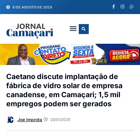
8 DE AGOSTO DE 2026
FALE CONOSCO
Caetano discute implantação de
fábrica de vidro solar de empresa
canadense, em Camaçari; 1,5 mil
empregos podem ser gerados
Joe Improta
23/01/2025