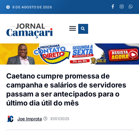
8 DE AGOSTO DE 2026
FALE CONOSCO
Caetano cumpre promessa de
campanha e salários de servidores
passam a ser antecipados para o
último dia útil do mês
Joe Improta
31/01/2025